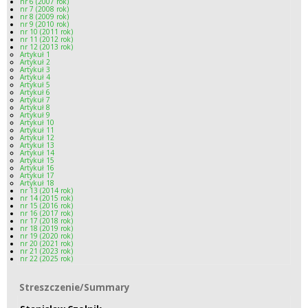
nr 6 (2007 rok)
nr 7 (2008 rok)
nr 8 (2009 rok)
nr 9 (2010 rok)
nr 10 (2011 rok)
nr 11 (2012 rok)
nr 12 (2013 rok)
Artykuł 1
Artykuł 2
Artykuł 3
Artykuł 4
Artykuł 5
Artykuł 6
Artykuł 7
Artykuł 8
Artykuł 9
Artykuł 10
Artykuł 11
Artykuł 12
Artykuł 13
Artykuł 14
Artykuł 15
Artykuł 16
Artykuł 17
Artykuł 18
nr 13 (2014 rok)
nr 14 (2015 rok)
nr 15 (2016 rok)
nr 16 (2017 rok)
nr 17 (2018 rok)
nr 18 (2019 rok)
nr 19 (2020 rok)
nr 20 (2021 rok)
nr 21 (2023 rok)
nr 22 (2025 rok)
Streszczenie/Summary
Streszczenie/Summary