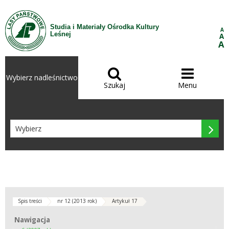
Przejdź do treści
Studia i Materiały Ośrodka Kultury
A
Leśnej
A
A


Wybierz nadleśnictwo
Szukaj
Menu

Spis treści
nr 12 (2013 rok)
Artykuł 17
Nawigacja
Nawigacja