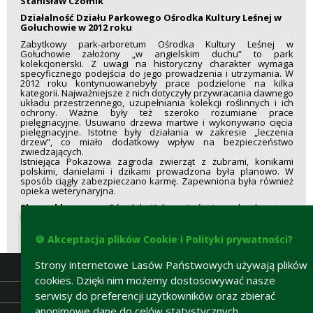
Stanisław Czołnik
Działalność Działu Parkowego Ośrodka Kultury Leśnej w
Gołuchowie w 2012 roku
Zabytkowy park-arboretum Ośrodka Kultury Leśnej w
Gołuchowie założony „w angielskim duchu” to park
kolekcjonerski. Z uwagi na historyczny charakter wymaga
specyficznego podejścia do jego prowadzenia i utrzymania. W
2012 roku kontynuowanebyły prace podzielone na kilka
kategorii. Najważniejsze z nich dotyczyły przywracania dawnego
układu przestrzennego, uzupełniania kolekcji roślinnych i ich
ochrony. Ważne były też szeroko rozumiane prace
pielęgnacyjne. Usuwano drzewa martwe i wykonywano cięcia
pielęgnacyjne. Istotne były działania w zakresie „leczenia
drzew”, co miało dodatkowy wpływ na bezpieczeństwo
zwiedzających.
Istniejąca Pokazowa zagroda zwierząt z żubrami, konikami
polskimi, danielami i dzikami prowadzona była planowo. W
sposób ciągły zabezpieczano karmę. Zapewniona była również
opieka weterynaryjna.
Słowa kluczowe:
Ośrodek Kultury Leśnej, park-arboretum,
Pokazowa zagroda zwierząt, żubr, układ przestrzenny
🍪 Akceptacja plików Cookie i Polityki prywatności?
Strony internetowe Lasów Państwowych używają plików
cookies. Dzięki nim możemy dostosowywać nasze
serwisy do preferencji użytkowników oraz zbierać
anonimowe dane do celów statystycznych.