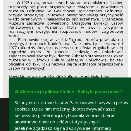
W 1975 roku, po wieloletnich staraniach polskich leśników,
rozpoczęły się prace organizacyjne związane z powołaniem
Muzeum Leśnictwa w Gołuchowie. Ministerstwo Leśnictwa
przyjęło propozycję Gołuchowa, biorąc pod uwagę przychylność
władz terenowych i miejscowego społeczeństwa. Organizację
Muzeum Leśnictwa powierzono Okręgowej Dyrekcji Lasów
Państwowych w Poznaniu, która w swoim programie
realizacyjnym uwzględniła rozpoczęcie hodowli zagrodowej
żubra.
Plan powiódł się w całości. Zagroda żubrów powstała na
przyległych terenach Nadleśnictwa Taczanów i jest czynna od
1977 roku dziś. Dotychczas przyszło na świat w gołuchowskiej
zagrodzie około 70 żubrząt. Hodowlę w Gołuchowie
zapoczątkował słynny byk Plantor. Żubr ten stanowi teraz okaz
muzealny w Ośrodku Kultury Leśnej w Gołuchowie, bo tak
oficjalnie od 1976 roku nazywa się ta jednostka organizacyjna
Lasów Państwowych.
Słowa kluczowe: żubr, Ośrodek Kultury Leśnej, Gołuchów
Pobierz artykuł
🍪 Akceptacja plików Cookie i Polityki prywatności?
Strony internetowe Lasów Państwowych używają plików
cookies. Dzięki nim możemy dostosowywać nasze
serwisy do preferencji użytkowników oraz zbierać
anonimowe dane do celów statystycznych.
Jeżeli nie zgadzasz się na zapisywanie informacji