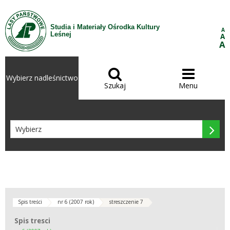
Przejdź do treści
Studia i Materiały Ośrodka Kultury
A
Leśnej
A
A


Wybierz nadleśnictwo
Szukaj
Menu

Spis treści
nr 6 (2007 rok)
streszczenie 7
Spis tresci
Spis tresci