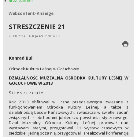
nr 22 (2025 rok)
Webcontent-Anzeige
Webcontent-Anzeige
STRESZCZENIE 21
28.08.2014 | ALICJA ANTONOWICZ
Konrad Bul
Ośrodek Kultury Leśnej w Gołuchowie
DZIAŁALNOŚĆ MUZEALNA OŚRODKA KULTURY LEŚNEJ W
GOŁUCHOWIE W 2013
S t r e s z c z e n i e
Rok 2013 obfitował w liczne przedsięwzięcia związane z
funkcjonowaniem Ośrodka Kultury Leśnej, a także z
działalnością Lasów Państwowych, zwłaszcza w świetle zadań
związanych z obchodami jubileuszu powstania styczniowego.
Dział Muzealny Ośrodka Kultury Leśnej pracował nad
wystawami stałymi, przygotował 11 wystaw czasowych w
siedzibie i jedną poza nią, przygotował i zrealizował konferencję