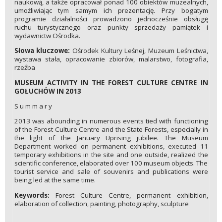
naukową, a także opracował ponad 100 obiektów muzealnych,
umożliwiając tym samym ich prezentację. Przy bogatym
programie działalności prowadzono jednocześnie obsługę
ruchu turystycznego oraz punkty sprzedaży pamiątek i
wydawnictw Ośrodka.
Słowa kluczowe:
Ośrodek Kultury Leśnej, Muzeum Leśnictwa,
wystawa stała, opracowanie zbiorów, malarstwo, fotografia,
rzeźba
MUSEUM ACTIVITY IN THE FOREST CULTURE CENTRE IN
GOŁUCHÓW IN 2013
S u m m a r y
2013 was abounding in numerous events tied with functioning
of the Forest Culture Centre and the State Forests, especially in
the light of the January Uprising jubilee. The Museum
Department worked on permanent exhibitions, executed 11
temporary exhibitions in the site and one outside, realized the
scientific conference, elaborated over 100 museum objects. The
tourist service and sale of souvenirs and publications were
being led at the same time.
Keywords:
Forest Culture Centre, permanent exhibition,
elaboration of collection, painting, photography, sculpture