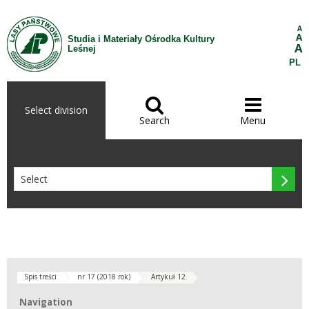
Skip to Content
A
A
Studia i Materiały Ośrodka Kultury
A
Leśnej
PL


Select division
Search
Menu

Spis treści
nr 17 (2018 rok)
Artykuł 12
Navigation
Navigation