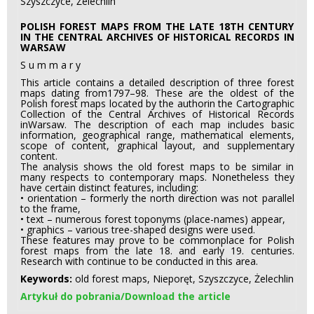
Szyszczyce, Żelechlin
POLISH FOREST MAPS FROM THE LATE 18TH CENTURY
IN THE CENTRAL ARCHIVES OF HISTORICAL RECORDS IN
WARSAW
S u m m a r y
This article contains a detailed description of three forest
maps dating from1797–98. These are the oldest of the
Polish forest maps located by the authorin the Cartographic
Collection of the Central Archives of Historical Records
inWarsaw. The description of each map includes basic
information, geographical range, mathematical elements,
scope of content, graphical layout, and supplementary
content.
The analysis shows the old forest maps to be similar in
many respects to contemporary maps. Nonetheless they
have certain distinct features, including:
• orientation – formerly the north direction was not parallel
to the frame,
• text – numerous forest toponyms (place-names) appear,
• graphics – various tree-shaped designs were used.
These features may prove to be commonplace for Polish
forest maps from the late 18. and early 19. centuries.
Research with continue to be conducted in this area.
Keywords:
old forest maps, Nieporęt, Szyszczyce, Żelechlin
Artykuł do pobrania/Download the article