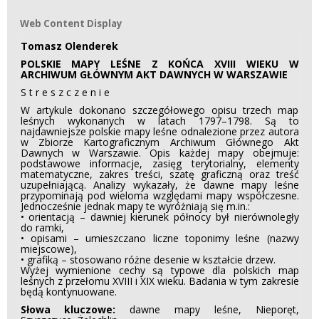
Web Content Display
Web Content Display
Tomasz Olenderek
POLSKIE MAPY LEŚNE Z KOŃCA XVIII WIEKU W
ARCHIWUM GŁÓWNYM AKT DAWNYCH W WARSZAWIE
S t r e s z c z e n i e
W artykule dokonano szczegółowego opisu trzech map
leśnych wykonanych w latach 1797–1798. Są to
najdawniejsze polskie mapy leśne odnalezione przez autora
w Zbiorze Kartograficznym Archiwum Głównego Akt
Dawnych w Warszawie. Opis każdej mapy obejmuje:
podstawowe informacje, zasięg terytorialny, elementy
matematyczne, zakres treści, szatę graficzną oraz treść
uzupełniającą. Analizy wykazały, że dawne mapy leśne
przypominają pod wieloma względami mapy współczesne.
Jednocześnie jednak mapy te wyróżniają się m.in.:
• orientacją – dawniej kierunek północy był nierównoległy
do ramki,
• opisami – umieszczano liczne toponimy leśne (nazwy
miejscowe),
• grafiką – stosowano różne desenie w kształcie drzew.
Wyżej wymienione cechy są typowe dla polskich map
leśnych z przełomu XVIII i XIX wieku. Badania w tym zakresie
będą kontynuowane.
Słowa kluczowe:
dawne mapy leśne, Nieporęt,