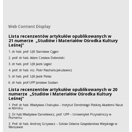
Web Content Display
Web Content Display
Lista recenzentów artykułów opublikowanych w
21 numerze „Studiów i Materiałów Ośrodka Kultury
Leśnej"
1. dr hab. prof. UJK Stanisław Cygan
2. prof. dr hab. Adam Czesław Dobroński
3. dr hab. prof. UJK Jacek Legieć
4. prof. dr hab. inż. Piotr Paschalis-Jakubowicz
5. dr hab. prof. UJK Jacek Pielas
6. dr hab. prof UPP Jarosław Szaban
Lista recenzentów artykułów opublikowanych w 20
numerze „Studiów i Materiałów Ośrodka Kultury
Leśnej"
1. Prof. dr hab. Władysław Chałupka – Instytut Dendrologii Polskiej Akademii Nauk
w Kórniku
2. Dr hab Władysław Danielewicz, prof. UPP – Uniwersytet Przyrodniczy w
Poznaniu
3. Prof. dr hab. Andrzej Grzywacz – Szkoła Główna Gospodarstwa Wiejskiego w
Warszawie