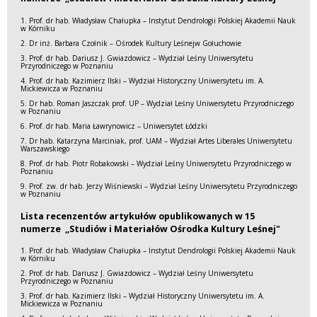
1. Prof. dr hab. Władysław Chałupka – Instytut Dendrologii Polskiej Akademii Nauk
w Kórniku
2. Dr inż. Barbara Czołnik – Ośrodek Kultury Leśnejw Gołuchowie
3. Prof. dr hab. Dariusz J. Gwiazdowicz – Wydział Leśny Uniwersytetu
Przyrodniczego w Poznaniu
4. Prof. dr hab. Kazimierz Ilski – Wydział Historyczny Uniwersytetu im. A.
Mickiewicza w Poznaniu
5. Dr hab. Roman Jaszczak prof. UP – Wydział Leśny Uniwersytetu Przyrodniczego
w Poznaniu
6. Prof. dr hab. Maria Ławrynowicz – Uniwersytet Łódzki
7. Dr hab. Katarzyna Marciniak, prof. UAM – Wydział Artes Liberales Uniwersytetu
Warszawskiego
8. Prof. dr hab. Piotr Robakowski – Wydział Leśny Uniwersytetu Przyrodniczego w
Poznaniu
9. Prof. zw. dr hab. Jerzy Wiśniewski – Wydział Leśny Uniwersytetu Przyrodniczego
w Poznaniu
Lista recenzentów artykułów opublikowanych w 15
numerze „Studiów i Materiałów Ośrodka Kultury Leśnej"
1. Prof. dr hab. Władysław Chałupka – Instytut Dendrologii Polskiej Akademii Nauk
w Kórniku
2. Prof. dr hab. Dariusz J. Gwiazdowicz – Wydział Leśny Uniwersytetu
Przyrodniczego w Poznaniu
3. Prof. dr hab. Kazimierz Ilski – Wydział Historyczny Uniwersytetu im. A.
Mickiewicza w Poznaniu