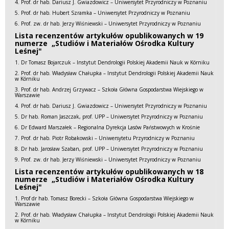
4. Prof. dr hab. Dariusz J. Gwiazdowicz – Uniwersytet Przyrodniczy w Poznaniu
5. Prof. dr hab. Hubert Szramka – Uniwersytet Przyrodniczy w Poznaniu
6. Prof. zw. dr hab. Jerzy Wiśniewski – Uniwersytet Przyrodniczy w Poznaniu
Lista recenzentów artykułów opublikowanych w 19
numerze „Studiów i Materiałów Ośrodka Kultury
Leśnej"
1. Dr Tomasz Bojarczuk – Instytut Dendrologii Polskiej Akademii Nauk w Kórniku
2. Prof. dr hab. Władysław Chałupka – Instytut Dendrologii Polskiej Akademii Nauk
w Kórniku
3. Prof. dr hab. Andrzej Grzywacz – Szkoła Główna Gospodarstwa Wiejskiego w
Warszawie
4. Prof. dr hab. Dariusz J. Gwiazdowicz – Uniwersytet Przyrodniczy w Poznaniu
5. Dr hab. Roman Jaszczak, prof. UPP – Uniwersytet Przyrodniczy w Poznaniu
6. Dr Edward Marszałek – Regionalna Dyrekcja Lasów Państwowych w Krośnie
7. Prof. dr hab. Piotr Robakowski – Uniwersytetu Przyrodniczy w Poznaniu
8. Dr hab. Jarosław Szaban, prof. UPP – Uniwersytet Przyrodniczy w Poznaniu
9. Prof. zw. dr hab. Jerzy Wiśniewski – Uniwersytet Przyrodniczy w Poznaniu
Lista recenzentów artykułów opublikowanych w 18
numerze „Studiów i Materiałów Ośrodka Kultury
Leśnej"
1. Prof dr hab. Tomasz Borecki – Szkoła Główna Gospodarstwa Wiejskiego w
Warszawie
2. Prof. dr hab. Władysław Chałupka – Instytut Dendrologii Polskiej Akademii Nauk
w Kórniku