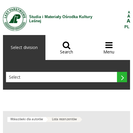
Skip to Content
A
A
Studia i Materiały Ośrodka Kultury
A
Leśnej
PL


Select division
Search
Menu

Wskazówki dla autorów
Lista recenzentów