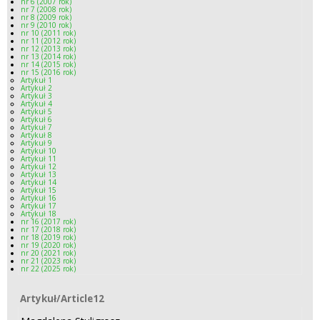
nr 6 (2007 rok)
nr 7 (2008 rok)
nr 8 (2009 rok)
nr 9 (2010 rok)
nr 10 (2011 rok)
nr 11 (2012 rok)
nr 12 (2013 rok)
nr 13 (2014 rok)
nr 14 (2015 rok)
nr 15 (2016 rok)
Artykuł 1
Artykuł 2
Artykuł 3
Artykuł 4
Artykuł 5
Artykuł 6
Artykuł 7
Artykuł 8
Artykuł 9
Artykuł 10
Artykuł 11
Artykuł 12
Artykuł 13
Artykuł 14
Artykuł 15
Artykuł 16
Artykuł 17
Artykuł 18
nr 16 (2017 rok)
nr 17 (2018 rok)
nr 18 (2019 rok)
nr 19 (2020 rok)
nr 20 (2021 rok)
nr 21 (2023 rok)
nr 22 (2025 rok)
Artykuł/Article12
Artykuł/Article12