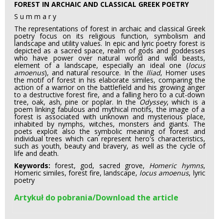
FOREST IN ARCHAIC AND CLASSICAL GREEK POETRY
S u m m a r y
The representations of forest in archaic and classical Greek
poetry focus on its religious function, symbolism and
landscape and utility values. In epic and lyric poetry forest is
depicted as a sacred space, realm of gods and goddesses
who have power over natural world and wild beasts,
element of a landscape, especially an ideal one (
locus
amoenus
), and natural resource. In the
Iliad
, Homer uses
the motif of forest in his elaborate similes, comparing the
action of a warrior on the battlefield and his growing anger
to a destructive forest fire, and a falling hero to a cut-down
tree, oak, ash, pine or poplar. In the
Odyssey
, which is a
poem linking fabulous and mythical motifs, the image of a
forest is associated with unknown and mysterious place,
inhabited by nymphs, witches, monsters and giants. The
poets exploit also the symbolic meaning of forest and
individual trees which can represent hero's characteristics,
such as youth, beauty and bravery, as well as the cycle of
life and death.
Keywords:
forest, god, sacred grove,
Homeric hymns
,
Homeric similes, forest fire, landscape,
locus amoenus
, lyric
poetry
Artykuł do pobrania/Download the article