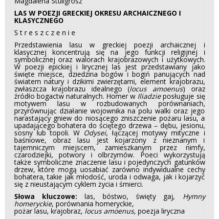
Magdalena Stuligrosz
LAS W POEZJI GRECKIEJ OKRESU ARCHAICZNEGO I
KLASYCZNEGO
S t r e s z c z e n i e
Przedstawienia lasu w greckiej poezji archaicznej i
klasycznej koncentrują się na jego funkcji religijnej i
symbolicznej oraz walorach krajobrazowych i użytkowych.
W poezji epickiej i lirycznej las jest przedstawiany jako
święte miejsce, dziedzina bogów i bogiń panujących nad
światem natury i dzikimi zwierzętami, element krajobrazu,
zwłaszcza krajobrazu idealnego (
locus amoenus
) oraz
źródło bogactw naturalnych. Homer w
Iliadzie
posługuje się
motywem lasu w rozbudowanych porównaniach,
przyrównując działanie wojownika na polu walki oraz jego
narastający gniew do niosącego zniszczenie pożaru lasu, a
upadającego bohatera do ściętego drzewa – dębu, jesionu,
sosny lub topoli. W
Odysei
, łączącej motywy mityczne i
baśniowe, obraz lasu jest kojarzony z nieznanym i
tajemniczym miejscem, zamieszkanym przez nimfy,
czarodziejki, potwory i olbrzymów. Poeci wykorzystują
także symboliczne znaczenie lasu i pojedynczych gatunków
drzew, które mogą uosabiać zarówno indywidualne cechy
bohatera, takie jak młodość, uroda i odwaga, jak i kojarzyć
się z nieustającym cyklem życia i śmierci.
Słowa kluczowe:
las, bóstwo, święty gaj,
Hymny
homeryckie
, porównania homeryckie,
pożar lasu, krajobraz,
locus amoenus
, poezja liryczna