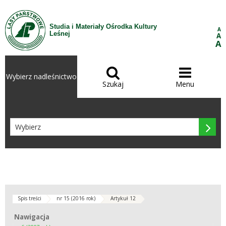
Przejdź do treści
Studia i Materiały Ośrodka Kultury
A
Leśnej
A
A


Wybierz nadleśnictwo
Szukaj
Menu

Spis treści
nr 15 (2016 rok)
Artykuł 12
Nawigacja
Nawigacja