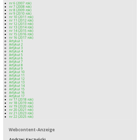
nr 6 (2007 rok)
nr 7 (2008 rok)
nr 8 (2009 rok)
nr 9 (2010 rok)
nr 10 (2011 rok)
nr 11 (2012 rok)
nr 12 (2013 rok)
nr 13 (2014 rok)
nr 14 (2015 rok)
nr 15 (2016 rok)
nr 16 (2017 rok)
Artykuł 1
Artykuł 2
Artykuł 3
Artykuł 4
Artykuł 5
Artykuł 6
Artykuł 7
Artykuł 8
Artykuł 9
Artykuł 10
Artykuł 11
Artykuł 12
Artykuł 13
Artykuł 14
Artykuł 15
Artykuł 16
Artykuł 17
nr 17 (2018 rok)
nr 18 (2019 rok)
nr 19 (2020 rok)
nr 20 (2021 rok)
nr 21 (2023 rok)
nr 22 (2025 rok)
Webcontent-Anzeige
Webcontent-Anzeige
Andrzej Keczyński