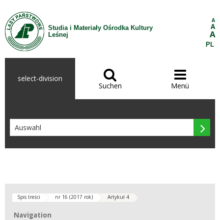
Zum Inhalt wechseln
A
A
Studia i Materiały Ośrodka Kultury
A
Leśnej
PL


select-division
Suchen
Menü

Spis treści
nr 16 (2017 rok)
Artykuł 4
Navigation
Navigation