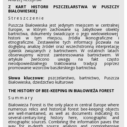
Z KART HISTORII PSZCZELARSTWA W PUSZCZY
BIAŁOWIESKIEJ
S t r e s z c z e n i e
Puszcza Białowieska jest jedynym miejscem w centralnej
Europie, w którym zachowane są zabytkowe obiekty
bartnictwa, dokumenty świadczące o jego wielowiekowej
historii w tym miejscu, źródła ikonograficzne i
etnograficzne. Zestawienie tych informacji pozwala na
dogłębną analizę źródeł oraz wszechstronną interpretację
zjawisk związanych z bartnictwem. W ostatnich latach
obserwujemy wzrost zainteresowania bartnictwem. W
artykule zwrócono uwagę na fakt często
nieodpowiedzialnego traktowania tradycji poprzez
promowanie wzorców baszkirskiego bartnictwa.
Słowa kluczowe:
pszczelarstwo, bartnictwo, Puszcza
Białowieska, dziedzictwo kulturowe
THE HISTORY OF BEE-KEEPING IN BIAŁOWIEŻA FOREST
S u m m a r y
Białowieża Forest is the only place in central Europe where
numerous relics and historical forest bee-keeping objects
are well-maintained, as well as documents indicating its
several-century-long history here, iconographic and
etnographic sources. Combining the information paves the
way for in-depth source analysis and comprehensive